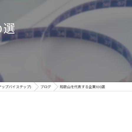
健康経営
肩こり
0選
腰痛
海南市の整体
テップバイステップ)
ブログ
和歌山を代表する企業100選