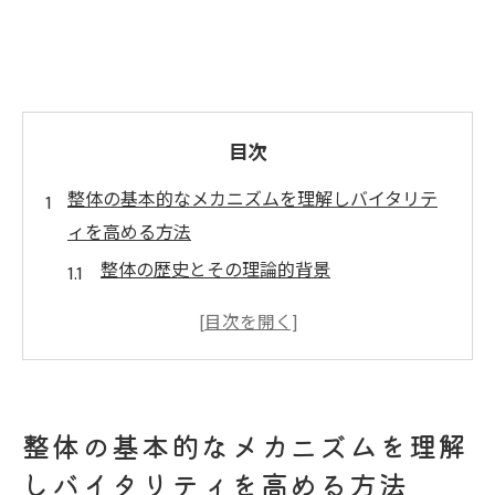
目次
整体の基本的なメカニズムを理解しバイタリテ
ィを高める方法
整体の歴史とその理論的背景
身体のエネルギー循環を促進する整体技術
整体が身体のバランスに与える影響
バイタリティ向上における整体の役割
整体施術の基本的な流れと注意点
整体の基本的なメカニズムを理解
整体を通じた心身の調和の重要性
しバイタリティを高める方法