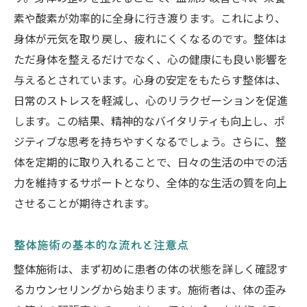
整体とヨガの相乗効果
素や酸素が効率的に全身に行き渡ります。これにより、
整体と瞑想を組み合わせた新しい健康法
身体が元気を取り戻し、疲れにくくなるのです。整体は
フィットネスと整体の効果的な統合
ただ身体を整えるだけでなく、心の健康にも良い影響を
整体とアロマセラピーの組み合わせで得ら
与えるとされています。心身の安定をもたらす整体は、
れるリラクゼーション
日常のストレスを軽減し、心のリラクゼーションを促進
整体と栄養療法の連携による健康増進
します。この結果、精神的なバイタリティも向上し、ポ
整体による心身のデトックスアプローチ
ジティブな思考を持ちやすくなるでしょう。さらに、整
整体を利用したバイタリティ向上のためのセル
体を定期的に取り入れることで、日々の生活の中での活
フケア方法
力を維持するサポートとなり、全体的な生活の質を向上
させることが期待されます。
自宅でできる簡単な整体セルフケア
日常に取り入れる整体的ストレッチ
整体施術の基本的な流れと注意点
整体的マッサージテクニックの紹介
整体施術は、まず初めに患者の体の状態を詳しく確認す
継続的なバイタリティ向上のためのセルフ
るカウンセリングから始まります。施術者は、体の歪み
ケア計画