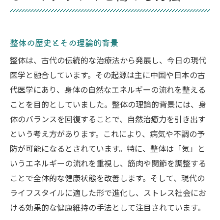
整体で得られるバイタリティ向上の具体的なメ
リット
ストレス軽減とリラックス効果
整体の歴史とその理論的背景
免疫力の向上と健康保持
整体は、古代の伝統的な治療法から発展し、今日の現代
疲労回復とエネルギーの増加
医学と融合しています。その起源は主に中国や日本の古
姿勢改善と身体痛の緩和
代医学にあり、身体の自然なエネルギーの流れを整える
精神的な集中力の向上
ことを目的としていました。整体の理論的背景には、身
整体による睡眠の質の改善
体のバランスを回復することで、自然治癒力を引き出す
日常生活に整体を効果的に取り入れるコツ
という考え方があります。これにより、病気や不調の予
整体を日常に取り入れる簡単な方法
防が可能になるとされています。特に、整体は「気」と
いうエネルギーの流れを重視し、筋肉や関節を調整する
自宅でできるセルフ整体の紹介
ことで全体的な健康状態を改善します。そして、現代の
整体を受けるタイミングと頻度
ライフスタイルに適した形で進化し、ストレス社会にお
整体の効果を最大化するための生活習慣
ける効果的な健康維持の手法として注目されています。
職場で実践できる整体的アプローチ