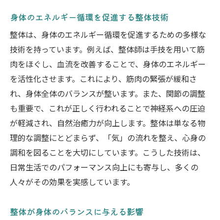
整体と健康的な食事の組み合わせ
身体のエネルギー循環を促進する整体技術
整体によるバイタリティ向上の体験談とその効
整体は、身体のエネルギー循環を促進するための多様な
果
技術を持っています。例えば、整体師は手技を用いて筋
実際の整体施術体験者の声
肉をほぐし、血流を改善することで、身体のエネルギー
整体を受けて変わった日常生活
を活性化させます。これにより、筋肉の緊張が緩和さ
バイタリティ向上を実感した具体的な変化
れ、身体全体のバランスが整います。また、関節の調整
も重要で、これが正しく行われることで神経系への圧迫
整体を受ける前後の比較
が軽減され、自然治癒力が向上します。整体は単なる物
施術後の心身の変化とその理由
理的な調整にとどまらず、「気」の流れを整え、心身の
整体の効果を持続させるためのポイント
調和を図ることを大切にしています。こうした技術は、
整体を選ぶ際のポイントと信頼できる施術者の
日常生活でのパフォーマンス向上にも寄与し、多くの
見つけ方
人々がその効果を実感しています。
信頼できる整体師の選び方
整体院を選ぶ際のチェックポイント
整体が身体のバランスに与える影響