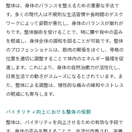
整体施術者の資格と経験を確認する
整体は、身体のバランスを整えるための重要な手法で
口コミとレビューを活用した整体院選び
す。多くの現代人は不規則な生活習慣や長時間のデスク
初めての整体体験で注意すべきこと
ワークによって姿勢が悪化し、身体のバランスが崩れが
ちです。整体施術を受けることで、特に腰や背中の歪み
自身に合った整体師を見つけるコツ
を軽減し、身体全体の調和を図ることが可能です。整体
整体を通じて心身の調和を取り戻す実践的アプ
のプロフェッショナルは、筋肉の緊張をほぐし、骨格の
ローチ
位置を適切に調整することで体内のエネルギー循環を促
整体を通じて得られる心身の調和とは
進します。これにより、身体の自然治癒力が活性化し、
整体的思考を日常に取り入れる方法
日常生活での動きがスムーズになるとされています。ま
心身のバランスを整える整体施術の流れ
た、整体による調整は、慢性的な痛みの緩和やストレス
整体で心のリフレッシュを図る
の軽減にも寄与します。
整体とメンタルヘルスの関係
バイタリティ向上における整体の役割
整体を通じた自己ケアの実践方法
整体と他の健康法の組み合わせによる相乗効果
整体は、バイタリティを向上させるための有効な手段で
す。身体の歪みを整えることで、血流が改善され、栄養