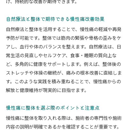
け、持続的な改善が期待できます。
整体施術で感じる体の変化とは
自然療法と整体で期待できる慢性痛改善効果
整体施術後に実感できる体の変化と効果
慢性痛に整体がもたらす体調改善の実感と
自然療法と整体を活用することで、慢性痛の軽減や再発
は
予防が可能です。整体では筋肉の緊張や骨格の歪みをケ
アし、血行や体のバランスを整えます。自然療法は、日
整体で体のバランスと自然治癒力が整う理
常生活の見直しやセルフケア、食事・睡眠の質向上な
由
ど、多角的に健康をサポートします。例えば、整体後の
整体施術後の持続的な変化を感じるポイン
ストレッチや体操の継続が、痛みの根本改善に直結しま
ト
す。このような実践を積み重ねることで、慢性痛からの
整体の効果を最大限に引き出す生活習慣の
解放と健康維持が現実的に目指せます。
工夫
整体で健康意識が高まる実際の体験談
慢性痛に整体を選ぶ際のポイントと注意点
自然整体を選ぶメリットと注意点
慢性痛に整体を取り入れる際は、施術者の専門性や施術
自然整体のメリットと他施術との違いを解
内容の説明が明確であるかを確認することが重要です。