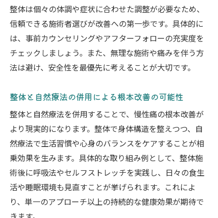
説
整体は個々の体調や症状に合わせた調整が必要なため、
整体選びで重視すべき自然療法の視点とは
信頼できる施術者選びが改善への第一歩です。具体的に
自然整体の効果と口コミ情報の見極め方
は、事前カウンセリングやアフターフォローの充実度を
自然整体を受ける前の注意点と準備ポイン
チェックしましょう。また、無理な施術や痛みを伴う方
ト
法は避け、安全性を最優先に考えることが大切です。
整体・自然療法の継続で慢性痛が改善する
整体と自然療法の併用による根本改善の可能性
理由
自然整体を選ぶ際の信頼性と安全性の確認
整体と自然療法を併用することで、慢性痛の根本改善が
方法
より現実的になります。整体で身体構造を整えつつ、自
然療法で生活習慣や心身のバランスをケアすることが相
脳脊髄液調整法の特徴と口コミ解説
乗効果を生みます。具体的な取り組み例として、整体施
整体の一手法脳脊髄液調整法の基本を解説
術後に呼吸法やセルフストレッチを実践し、日々の食生
脳脊髄液調整法と整体の違いを知るポイン
活や睡眠環境も見直すことが挙げられます。これによ
ト
り、単一のアプローチ以上の持続的な健康効果が期待で
整体と脳脊髄液調整法の口コミから見る効
きます。