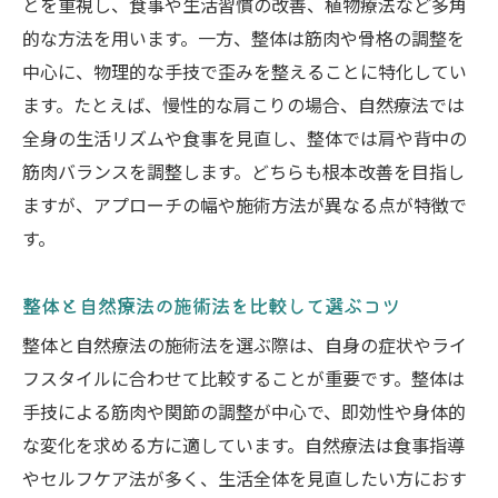
とを重視し、食事や生活習慣の改善、植物療法など多角
安心して選べる整体・自然療法の特徴とは
的な方法を用います。一方、整体は筋肉や骨格の調整を
整体と自然療法の信頼性を判断する基準
中心に、物理的な手技で歪みを整えることに特化してい
整体・自然療法のリスクと対策を知って選
ます。たとえば、慢性的な肩こりの場合、自然療法では
ぶ
全身の生活リズムや食事を見直し、整体では肩や背中の
安全性を重視した整体・自然療法の比較方
筋肉バランスを調整します。どちらも根本改善を目指し
法
ますが、アプローチの幅や施術方法が異なる点が特徴で
整体・自然療法選びで失敗しないための注
す。
意点
整体と自然療法の施術法を比較して選ぶコツ
整体と自然療法の施術法を選ぶ際は、自身の症状やライ
フスタイルに合わせて比較することが重要です。整体は
手技による筋肉や関節の調整が中心で、即効性や身体的
な変化を求める方に適しています。自然療法は食事指導
やセルフケア法が多く、生活全体を見直したい方におす