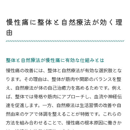
慢性痛に整体を選ぶ際のポイントと注意点
整体と自然療法の併用による根本改善の可
慢性痛に整体と自然療法が効く理
能性
由
整体施術で慢性痛が緩和される実例紹介
自然療法と整体で健康維持を目指す方法
自然療法の基本と整体の違いを知る
整体と自然療法が慢性痛に有効な仕組みとは
自然療法と整体の基本的な考え方と違い
慢性痛の改善には、整体と自然療法が有効な選択肢とな
整体と自然療法の施術法を比較して選ぶコ
ります。その理由は、整体が筋肉や関節のバランスを整
ツ
え、自然療法が体の自己治癒力を高めるためです。例え
自然療法とは何か整体との関係性を解説
ば、整体では骨格や筋肉にアプローチし、血流や神経伝
整体と自然療法の効果の違いを詳しく解説
達を促進します。一方、自然療法は生活習慣の改善や自
自然療法の特徴と整体選びのポイント
然由来のケアで体調を整えることが特徴です。これらの
整体を活用した自然療法の実践的アドバイ
方法を組み合わせることで、慢性痛の根本原因に働きか
ス