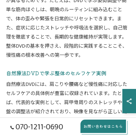
が異なるためです。たとえば、DVDで学ぶ姿勢調整や簡
単な筋肉ほぐしは、朝晩のルーティンに組み込むこと
で、体の歪みや緊張を日常的にリセットできます。ま
た、症状に応じたストレッチや呼吸法を選択し、自己管
理を徹底することで、長期的な健康維持が実現します。
整体DVDの基本を押さえ、段階的に実践することこそ、
慢性痛の根本改善への第一歩です。
自然療法DVDで学ぶ整体のセルフケア実例
自然療法DVDには、肩こりや腰痛など慢性痛に対応した
セルフケアの具体例が豊富に収録されています。たとえ
ば、代表的な実例として、肩甲骨周りのストレッチや骨
盤の調整法が紹介されており、映像を見ながら正しい動
作を確認できます。理由は、自己流になりがちなセルフ
070-1211-0690
お問い合わせはこちら
ケアも、専門家の指導を映像で再現できるため、効果と