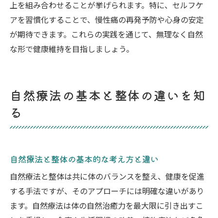
上を組み合わせることが挙げられます。特に、セルフケ
自然療法DVDで学ぶ整体のセルフケア実例
アを習慣化することで、慢性痛の再発予防や心身の安定
整体は一度で効果を実感できるのか
が期待できます。これらの実践を通じて、無理なく自然
整体施術は一度で効果を感じられるのか解
な形で健康維持を目指しましょう。
説
整体の効果と施術回数の関係性について
自然療法の基本と整体の違いを知
一回の整体で期待できる変化と注意点
る
整体で即効性を実感するための工夫とは
整体施術の持続効果を高めるポイント紹介
整体の効果を最大化するための継続的アプ
ローチ
自然療法と整体の基本的な考え方と違い
安全性重視派へ整体と自然療法の選び方
自然療法と整体は共に体のバランスを整え、健康を促進
整体と自然療法の安全性を見極めるポイン
する手法ですが、そのアプローチには明確な違いがあり
ト
ます。自然療法は体の自然治癒力を最大限に引き出すこ