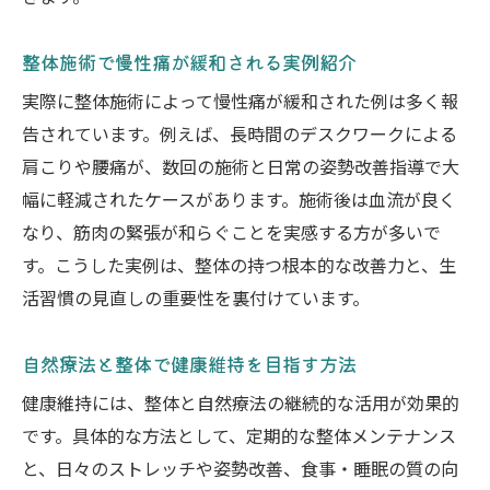
果
脳脊髄液調整法が慢性痛に有効な理由とは
整体施術で慢性痛が緩和される実例紹介
整体選びで脳脊髄液調整法を意識するコツ
実際に整体施術によって慢性痛が緩和された例は多く報
実際の口コミで知る整体・脳脊髄液調整法
告されています。例えば、長時間のデスクワークによる
体験談
肩こりや腰痛が、数回の施術と日常の姿勢改善指導で大
セルフケアに役立つ自然療法DVD情報
幅に軽減されたケースがあります。施術後は血流が良く
整体のセルフケアに最適な自然療法DVD活
なり、筋肉の緊張が和らぐことを実感する方が多いで
用法
す。こうした実例は、整体の持つ根本的な改善力と、生
活習慣の見直しの重要性を裏付けています。
自然療法DVDで整体の知識と実践力を高め
る
自然療法と整体で健康維持を目指す方法
整体や自然療法のセルフケアを続けるコツ
健康維持には、整体と自然療法の継続的な活用が効果的
自然療法DVDを選ぶポイントと活用メリッ
です。具体的な方法として、定期的な整体メンテナンス
ト
と、日々のストレッチや姿勢改善、食事・睡眠の質の向
整体DVDで自己管理する自然療法の基本