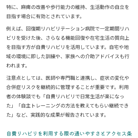
特に、麻痺の改善や歩行能力の維持、生活動作の自立を
訪問型自費リハビリの現場で実感する安心
目指す場合に有効とされています。
感
和歌山市の生活環境に合わせた支援の工夫
例えば、回復期リハビリテーション病院で一定期間リハ
例
ビリを受けた後、さらなる機能回復や在宅生活の質向上
を目指す方が自費リハビリを活用しています。自宅や地
地域住民の声から見る自費リハビリの実際
域の環境に即した訓練や、家族への介助アドバイスも行
和歌山市で最適な自費リハビリを見極める方法
われます。
和歌山市で最適な自費リハビリを選ぶため
のポイント
注意点としては、医師や専門職と連携し、症状の変化や
合併症リスクを継続的に管理することが重要です。利用
料金や通いやすさを比較して自費リハビリ
者の体験談でも「自費リハビリで日常生活が楽になっ
を検討
た」「自主トレーニングの方法を教えてもらい継続でき
自費リハビリの体験談から学ぶ施設選びの
た」など、実践的な成果が報告されています。
コツ
自分の症状や目標に合う自費リハビリの見
自費リハビリを利用する際の通いやすさとアクセス条
つけ方