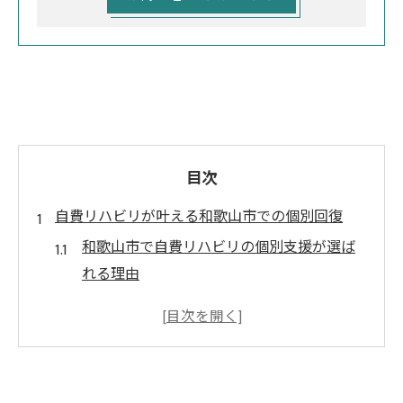
目次
自費リハビリが叶える和歌山市での個別回復
和歌山市で自費リハビリの個別支援が選ば
れる理由
回復期リハビリテーション病院との違いと
自費リハビリの強み
和歌山市で脳梗塞後遺症に自費リハビリが
有効なケースとは