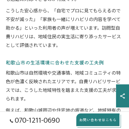
こうした安心感から、「自宅でプロに見てもらえるので
不安が減った」「家族も一緒にリハビリの内容を学べて
助かる」といった利用者の声が増えています。訪問型自
費リハビリは、地域住民の実生活に寄り添ったサービス
として評価されています。
和歌山市の生活環境に合わせた支援の工夫例
和歌山市は自然環境や交通事情、地域コミュニティの特
色が色濃く反映されたエリアです。自費リハビリサービ
スでは、こうした地域特性を踏まえた支援の工夫が求め
られます。
例えば、和歌山城周辺や住宅地の坂道など、地域特有の
070-1211-0690
地形を考慮した歩行訓練や体力づくりが挙げられます。
お問い合わせはこちら
また、車や公共交通機関を使った通院が難しい方には、