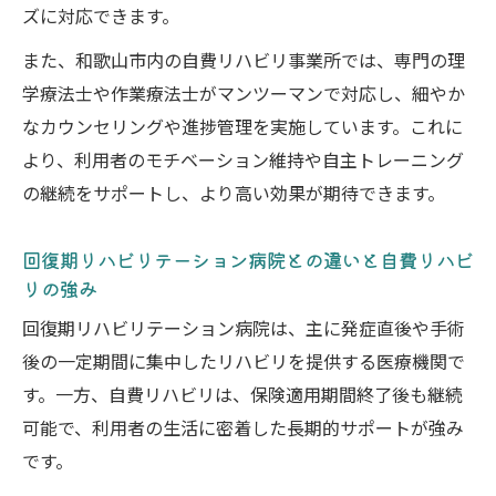
ズに対応できます。
制と効果
保険外リハビリで和歌山市の生活を豊かに
また、和歌山市内の自費リハビリ事業所では、専門の理
学療法士や作業療法士がマンツーマンで対応し、細やか
和歌山市で保険外リハビリを選ぶメリット
なカウンセリングや進捗管理を実施しています。これに
と選択基準
より、利用者のモチベーション維持や自主トレーニング
自費リハビリで腰痛や日常動作改善を目指
の継続をサポートし、より高い効果が期待できます。
す方法
地域密着型の自費リハビリが生活に与える
回復期リハビリテーション病院との違いと自費リハビ
変化とは
リの強み
自費リハビリ利用前後で感じる生活の質の
回復期リハビリテーション病院は、主に発症直後や手術
違い
後の一定期間に集中したリハビリを提供する医療機関で
和歌山市の暮らしに寄り添う自費リハビリ
す。一方、自費リハビリは、保険適用期間終了後も継続
の特徴
可能で、利用者の生活に密着した長期的サポートが強み
パーソナライズされた自費リハビリの選び方
です。
自費リハビリで自分に合うパーソナライズ