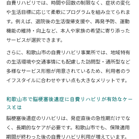
自費リハビリでは、時間や回数の制限なく、症状の変化
支援を見極める
や生活目標に応じて柔軟にプログラムを組み立てられま
診療形態や所在地から選ぶ自費リハビリの
す。例えば、退院後の生活復帰支援や、再発予防、運動
比較ポイント
機能の維持・向上など、本人や家族の希望に寄り添った
和歌山市で信頼できる自費リハビリの選定
サービスが選択できます。
基準とは
さらに、和歌山市の自費リハビリ事業所では、地域特有
通いやすさや予約方法を重視した自費リハ
の生活環境や交通事情にも配慮した訪問型・通所型など
ビリの探し方
多様なサービス形態が用意されているため、利用者のラ
専門スタッフとの相性を考えた自費リハビ
イフスタイルに合わせやすい点も大きなメリットです。
リの選択術
地域密着型の支援で目指す継続的リハビリ
和歌山市で脳梗塞後遺症に自費リハビリが有効なケー
スとは
地域密着型自費リハビリが支持される理由
と特徴
脳梗塞後遺症のリハビリは、発症直後の急性期だけでな
自費リハビリで継続的なサポートを受ける
く、長期的なケアが必要です。和歌山市でも、保険適用
メリット
期間が終わった後の自費リハビリ利用が増えています。