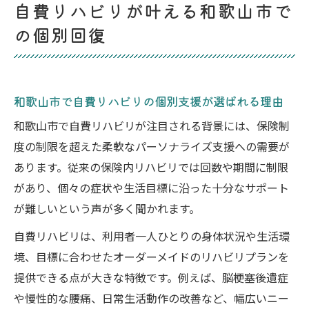
自費リハビリが叶える和歌山市で
自費リハビリを利用する際の通いやすさと
の個別回復
アクセス条件
保険内リハビリと自費リハビリの併用によ
る効果的な回復法
和歌山市で自費リハビリの個別支援が選ばれる理由
脳梗塞後の再起を支える自費リハビリの実際
和歌山市で脳梗塞リハビリに自費リハビリ
和歌山市で自費リハビリが注目される背景には、保険制
を選ぶポイント
度の制限を超えた柔軟なパーソナライズ支援への需要が
あります。従来の保険内リハビリでは回数や期間に制限
自費リハビリが脳梗塞後の動作改善に果た
があり、個々の症状や生活目標に沿った十分なサポート
す役割とは
が難しいという声が多く聞かれます。
訪問型や通院型自費リハビリの利用メリッ
トと注意点
自費リハビリは、利用者一人ひとりの身体状況や生活環
自費リハビリの専門スタッフによるパーソ
境、目標に合わせたオーダーメイドのリハビリプランを
ナライズ支援例
提供できる点が大きな特徴です。例えば、脳梗塞後遺症
や慢性的な腰痛、日常生活動作の改善など、幅広いニー
家族と取り組む自費リハビリのサポート体