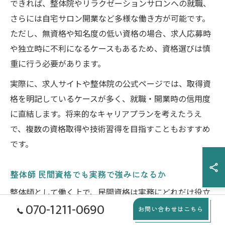
できれば、整体院やリラクゼーションサロンへの就職、
さらには自宅サロン開業など多様な働き方が可能です。
ただし、無資格や知名度の低い資格の場合、求人応募時
や独立時に不利になるケースもあるため、資格選びは慎
重に行う必要があります。
実際に、求人サイトや整体院の公式ページでは、取得資
格を明記しているケースが多く、就職・開業時の信用度
に直結します。将来的なキャリアプランを考えたうえ
で、複数の資格取得や技術習得を目指すこともおすすめ
です。
整体師 民間資格でも実務で強みになるか
整体師として働く上で、民間資格は実務にどれだけ役立
070-1211-0690
つのか疑問に思う方もいらっしゃいます。実際、整体師
お問い合わせはこちら
民間資格は法律上の制限があるものの、現場で必要な知