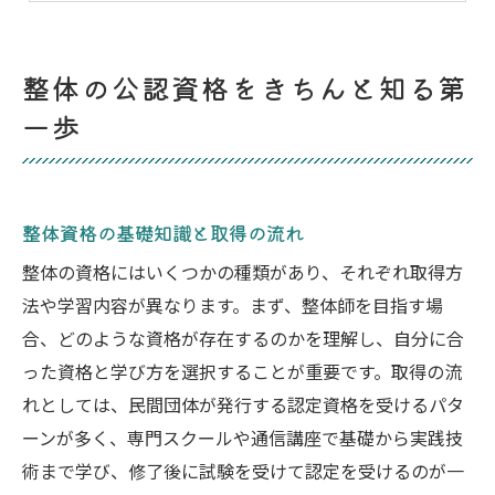
整体師 無資格のリスクと注意点を知る
国家資格と民間の整体資格を徹底比較
整体の公認資格をきちんと知る第
整体師国家資格の特徴と取得条件を解説
一歩
民間の整体資格と国家資格の違いを知る
整体資格おすすめポイントの見極め方
整体師資格の信頼性と将来性を比較する
整体資格の基礎知識と取得の流れ
整体師 年収や働き方の違いを徹底検証
整体の資格にはいくつかの種類があり、それぞれ取得方
未経験でも安心できる整体資格ルートとは
法や学習内容が異なります。まず、整体師を目指す場
未経験から整体師 なるには必要な準備
合、どのような資格が存在するのかを理解し、自分に合
整体師資格の取得ルートと学び方を解説
った資格と学び方を選択することが重要です。取得の流
整体師資格ユーキャンなどの活用法紹介
れとしては、民間団体が発行する認定資格を受けるパタ
ーンが多く、専門スクールや通信講座で基礎から実践技
整体師 無資格でのリスクと対策方法
術まで学び、修了後に試験を受けて認定を受けるのが一
整体 民間資格の選び方と信頼性を考える