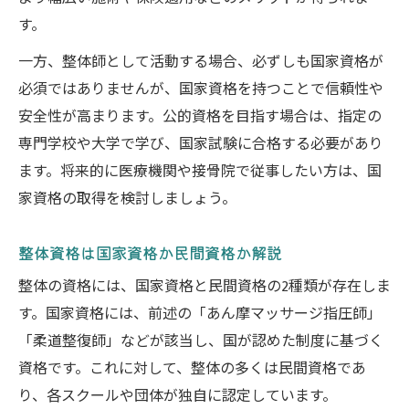
整体師国家資格取得後のキャリア展望
す。
整体資格おすすめが持つ将来性を分析
一方、整体師として活動する場合、必ずしも国家資格が
整体師 年収や業界動向を資格で左右する
必須ではありませんが、国家資格を持つことで信頼性や
整体師 民間資格の現場での活かし方解説
安全性が高まります。公的資格を目指す場合は、指定の
整体の資格選びが実務に与える影響とは
専門学校や大学で学び、国家試験に合格する必要があり
ます。将来的に医療機関や接骨院で従事したい方は、国
家資格の取得を検討しましょう。
整体資格は国家資格か民間資格か解説
整体の資格には、国家資格と民間資格の2種類が存在しま
す。国家資格には、前述の「あん摩マッサージ指圧師」
「柔道整復師」などが該当し、国が認めた制度に基づく
資格です。これに対して、整体の多くは民間資格であ
り、各スクールや団体が独自に認定しています。