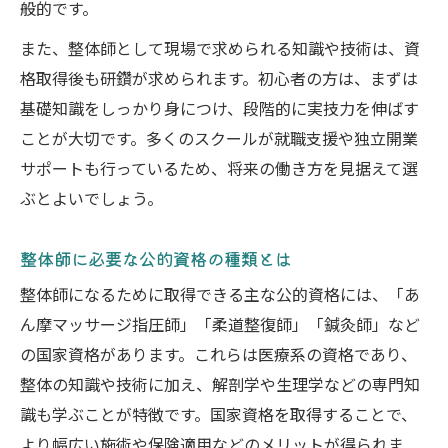
般的です。
通信講座でも取れる整体資格の実際
また、整体師として現場で求められる知識や技術は、資
整体資格は通信講座で取得可能なのか
格取得後も研鑽が求められます。初心者の方は、まずは
整体師資格ユーキャン利用時の注意点
基礎知識をしっかり身につけ、段階的に実技力を伸ばす
通信講座と通学の整体資格メリット比較
ことが大切です。多くのスクールが就職支援や独立開業
整体資格おすすめ通信講座の特徴解説
サポートも行っているため、将来の働き方を見据えて選
整体師 民間資格の学び方と実務性を検証
ぶとよいでしょう。
就職や開業に強い整体資格の選び方
整体師に必要な公的資格の種類とは
整体師 年収アップに役立つ資格の条件
整体資格おすすめと選び方の実践ポイント
整体師になるために取得できる主な公的資格には、「あ
ん摩マッサージ指圧師」「柔道整復師」「鍼灸師」など
整体師資格の就職や独立開業への影響とは
の国家資格があります。これらは医療系の資格であり、
整体師 民間資格でも実務で強みになるか
整体の知識や技術に加え、解剖学や生理学などの専門知
整体師資格で叶える希望の働き方を考える
識も学ぶことが特徴です。国家資格を取得することで、
公認資格から見る整体師の未来と実務性
より幅広い施術や保険適用などのメリットが得られま